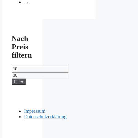
→
Nach
Preis
filtern
Min.
Preis
Max.
Preis
Filter
Impressum
Datenschutzerklärung