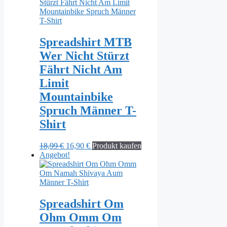
18,99 €
16,90 €.
Spreadshirt MTB
Wer Nicht Stürzt
Fährt Nicht Am
Limit
Mountainbike
Spruch Männer T-
Shirt
Ursprünglicher
Aktueller
18,99
€
16,90
€
Produkt kaufen
Preis
Preis
Angebot!
war:
ist:
18,99 €
16,90 €.
Spreadshirt Om
Ohm Omm Om