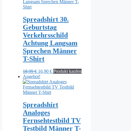
Spreadshirt 30.
Geburtstag
Verkehrsschild
Achtung Langsam
Sprechen Männer
T-Shirt
Ursprünglicher
Aktueller
18,99
€
16,90
€
Produkt kaufen
Preis
Preis
Angebot!
war:
ist:
18,99 €
16,90 €.
Spreadshirt
Analoges
Fernsehtestbild TV
Testbild Männer T-