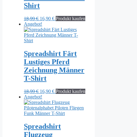
Shirt
Ursprünglicher
Aktueller
18,99
€
16,90
€
Produkt kaufen
Preis
Preis
Angebot!
war:
ist:
18,99 €
16,90 €.
Spreadshirt Färt
Lustiges Pferd
Zeichnung Männer
T-Shirt
Ursprünglicher
Aktueller
18,99
€
16,90
€
Produkt kaufen
Preis
Preis
Angebot!
war:
ist:
18,99 €
16,90 €.
Spreadshirt
Flugzeug