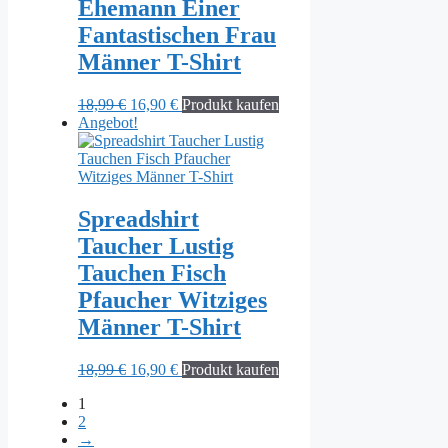
Ehemann Einer
Fantastischen Frau
Männer T-Shirt
Ursprünglicher
Aktueller
18,99
€
16,90
€
Produkt kaufen
Preis
Preis
Angebot!
war:
ist:
18,99 €
16,90 €.
Spreadshirt
Taucher Lustig
Tauchen Fisch
Pfaucher Witziges
Männer T-Shirt
Ursprünglicher
Aktueller
18,99
€
16,90
€
Produkt kaufen
Preis
Preis
1
war:
ist:
2
18,99 €
16,90 €.
→