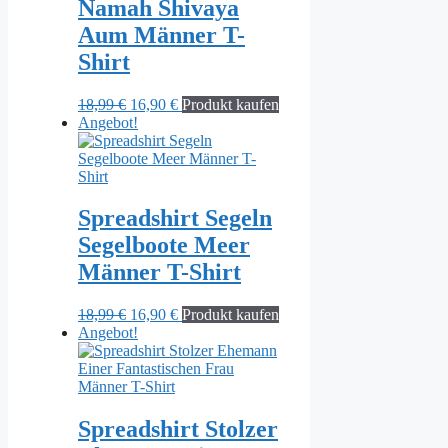
Namah Shivaya
Aum Männer T-
Shirt
Ursprünglicher
Aktueller
18,99
€
16,90
€
Produkt kaufen
Preis
Preis
Angebot!
war:
ist:
18,99 €
16,90 €.
Spreadshirt Segeln
Segelboote Meer
Männer T-Shirt
Ursprünglicher
Aktueller
18,99
€
16,90
€
Produkt kaufen
Preis
Preis
Angebot!
war:
ist:
18,99 €
16,90 €.
Spreadshirt Stolzer