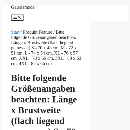
Zum
Galeriemode
Inhalt
springen
Menü
Start
/ Produkt Feature / Bitte
folgende Größenangaben beachten:
Länge x Brustweite (flach liegend
gemessen) S - 70 x 48 cm, M - 72 x
51 cm, L - 74 x 54 cm, XL - 76 x 57
cm, XXL - 78 x 60 cm, 3XL - 80 x 63
cm, 4XL - 82 x 66 cm
Bitte folgende
Größenangaben
beachten: Länge
x Brustweite
(flach liegend