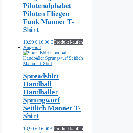
Pilotenalphabet
Piloten Fliegen
Funk Männer T-
Shirt
Ursprünglicher
Aktueller
18,99
€
16,90
€
Produkt kaufen
Preis
Preis
Angebot!
war:
ist:
18,99 €
16,90 €.
Spreadshirt
Handball
Handballer
Sprungwurf
Seitlich Männer T-
Shirt
Ursprünglicher
Aktueller
18,99
€
16,90
€
Produkt kaufen