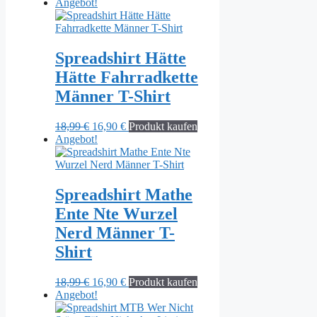
Preis
Preis
Angebot!
war:
ist:
18,99 €
16,90 €.
Spreadshirt Hätte
Hätte Fahrradkette
Männer T-Shirt
Ursprünglicher
Aktueller
18,99
€
16,90
€
Produkt kaufen
Preis
Preis
Angebot!
war:
ist:
18,99 €
16,90 €.
Spreadshirt Mathe
Ente Nte Wurzel
Nerd Männer T-
Shirt
Ursprünglicher
Aktueller
18,99
€
16,90
€
Produkt kaufen
Preis
Preis
Angebot!
war:
ist: