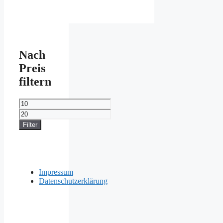
Nach
Preis
filtern
Min.
Preis
Max.
Preis
Filter
Impressum
Datenschutzerklärung