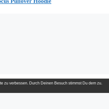
ocus Pullover Hoodie
ite zu verbessen. Durch Deinen Besuch stimmst Du dem zu.