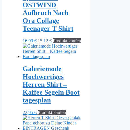
OSTWIND
Aufbruch Nach
Ora Collage
Teenager T-Shirt
Ursprünglicher
Aktueller
16,99
€
15,12
€
Produkt kaufen
Preis
Preis
war:
ist:
16,99 €
15,12 €.
Galeriemode
Hochwertiges
Herren Shirt –
Kaffee Segeln Boot
tagesplan
22,95
€
Produkt kaufen