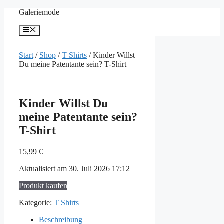
Zum
Galeriemode
Inhalt
springen
Menü
Start
/
Shop
/
T Shirts
/ Kinder Willst
Du meine Patentante sein? T-Shirt
Kinder Willst Du
meine Patentante sein?
T-Shirt
15,99
€
Aktualisiert am 30. Juli 2026 17:12
Produkt kaufen
Kategorie:
T Shirts
Beschreibung