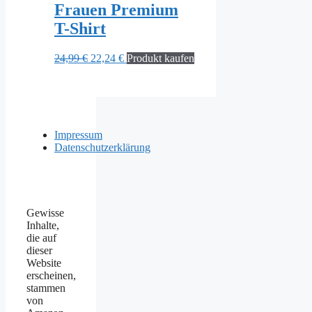
Frauen Premium
T-Shirt
Ursprünglicher
Aktueller
24,99
€
22,24
€
Produkt kaufen
Preis
Preis
war:
ist:
24,99 €
22,24 €.
Impressum
Datenschutzerklärung
Gewisse
Inhalte,
die auf
dieser
Website
erscheinen,
stammen
von