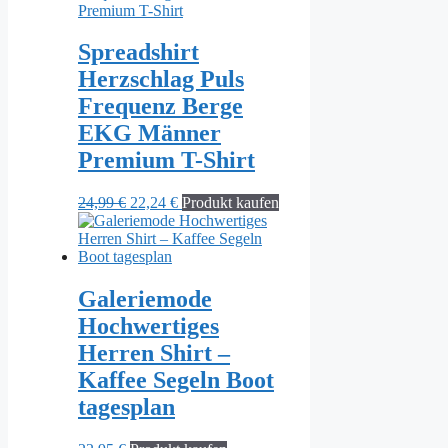
Spreadshirt
Herzschlag Puls
Frequenz Berge
EKG Männer
Premium T-Shirt
Ursprünglicher
Aktueller
24,99
€
22,24
€
Produkt kaufen
Preis
Preis
war:
ist:
24,99 €
22,24 €.
Galeriemode
Hochwertiges
Herren Shirt –
Kaffee Segeln Boot
tagesplan