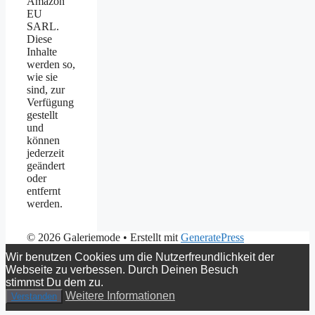
Amazon
EU
SARL.
Diese
Inhalte
werden so,
wie sie
sind, zur
Verfügung
gestellt
und
können
jederzeit
geändert
oder
entfernt
werden.
© 2026 Galeriemode
• Erstellt mit
GeneratePress
Wir benutzen Cookies um die Nutzerfreundlichkeit der
Webseite zu verbessen. Durch Deinen Besuch
stimmst Du dem zu.
Weitere Informationen
Verstanden