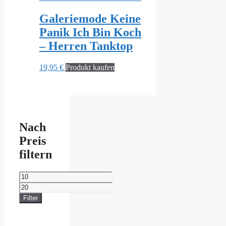
Galeriemode Keine
Panik Ich Bin Koch
– Herren Tanktop
19,95
€
Produkt kaufen
Nach
Preis
filtern
Min.
Preis
Max.
Preis
Filter