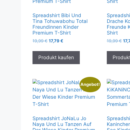
Spreadshirt Bibi Und
Spreadshi
Tina Tohuwabohu Total
Drache Ko
Freundinnen Kinder
Freunde 
Premium T-Shirt
Shirt
Ursprünglicher
Aktueller
Urs
19,99
€
17,79
€
19,99
€
17,
Preis
Preis
Pre
war:
ist:
war
Produkt kaufen
Produk
19,99 €
17,79 €.
19,
Angebot!
Spreadshirt JoNaLu Jo
Spreadsh
Naya Und Lu Tanzen Auf
Kaninche
Der Wiese Kinder Premium
See Kinde