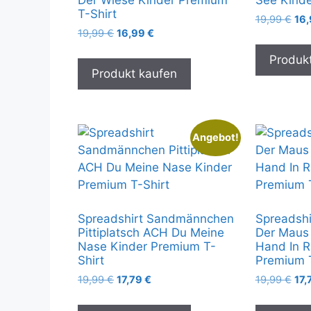
T-Shirt
Urs
19,99
€
16
Ursprünglicher
Aktueller
19,99
€
16,99
€
Pre
Preis
Preis
war
Produk
war:
ist:
19,
Produkt kaufen
19,99 €
16,99 €.
Angebot!
Spreadshirt Sandmännchen
Spreadshi
Pittiplatsch ACH Du Meine
Der Maus
Nase Kinder Premium T-
Hand In R
Shirt
Premium T
Ursprünglicher
Aktueller
Urs
19,99
€
17,79
€
19,99
€
17,
Preis
Preis
Pre
war:
ist:
war