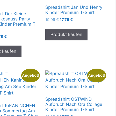
Spreadshirt Jan Und Henry
Kinder Premium T-Shirt
rt Der Kleine
kosnuss Party
Ursprünglicher
Aktueller
19,99
€
17,79
€
Kinder Premium T-
Preis
Preis
war:
ist:
Produkt kaufen
19,99 €
17,79 €.
prünglicher
Aktueller
79
€
is
Preis
:
ist:
t kaufen
99 €
17,79 €.
Angebot!
Angebot!
Spreadshirt OSTWIND
Aufbruch Nach Ora Collage
irt KiKANiNCHEN
Kinder Premium T-Shirt
n Sommertag Am
r Premium T-Shirt