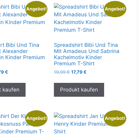
Angebot!
Angebot!
rt Bibi Und Tina
Spreadshirt Bibi Und Tina
it Alexander
Mit Amadeus Und Sabrina
in Kinder Premium
Kachelmotiv Kinder
Premium T-Shirt
prünglicher
Aktueller
Ursprünglicher
Aktueller
79
€
19,99
€
17,79
€
is
Preis
Preis
Preis
:
ist:
war:
ist:
t kaufen
Produkt kaufen
99 €
17,79 €.
19,99 €
17,79 €.
Angebot!
Angebot!