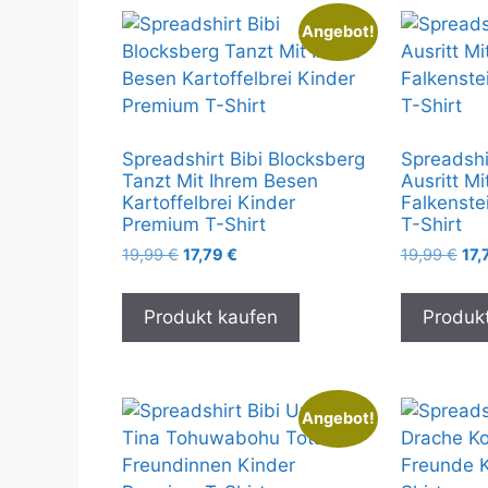
Angebot!
Spreadshirt Bibi Blocksberg
Spreadshi
Tanzt Mit Ihrem Besen
Ausritt M
Kartoffelbrei Kinder
Falkenste
Premium T-Shirt
T-Shirt
Ursprünglicher
Aktueller
Urs
19,99
€
17,79
€
19,99
€
17,
Preis
Preis
Pre
war:
ist:
war
Produkt kaufen
Produk
19,99 €
17,79 €.
19,
Angebot!