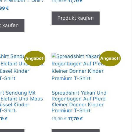
Ursprünglicher
Aktueller
19,99
€
17,79
€
Preis
Preis
prünglicher
Aktueller
,99
€
war:
ist:
is
Preis
Produkt kaufen
19,99 €
17,79 €.
:
ist:
t kaufen
99 €
16,99 €.
Angebot!
Angebot!
rt Sendung Mit
Spreadshirt Yakari Und
 Elefant Und Maus
Regenbogen Auf Pferd
üssel Kinder
Kleiner Donner Kinder
-Shirt
Premium T-Shirt
prünglicher
Aktueller
Ursprünglicher
Aktueller
79
€
19,99
€
17,79
€
is
Preis
Preis
Preis
:
ist:
war:
ist: