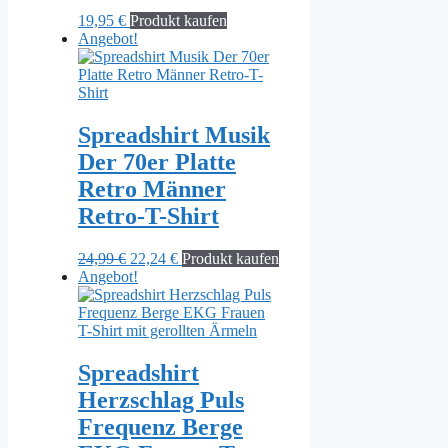
19,95
€
Produkt kaufen
Angebot!
Spreadshirt Musik
Der 70er Platte
Retro Männer
Retro-T-Shirt
Ursprünglicher
Aktueller
24,99
€
22,24
€
Produkt kaufen
Preis
Preis
Angebot!
war:
ist:
24,99 €
22,24 €.
Spreadshirt
Herzschlag Puls
Frequenz Berge