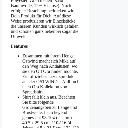
Polyester; Grau meliert: 85%
Baumwolle, 15% Viskose). Nach
erfolgter Bestellung bedrucken wir
Dein Produkt für Dich. Auf diese
Weise produzieren wir Einzelstücke,
die unseren Kunden wirklich gefallen
und schonen ganz nebenbei sogar die
Umwelt.
Features
Zusammen mit ihrem Hengst
Ostwind macht sich Mika auf
den Weg nach Andalusien, wo
sie den Ort Ora finden möchte.
Ein offizielles Lizenzprodukt
aus der OSTWIND – Aufbruch
nach Ora Kollektion von
Spreadshirt.
Shirt fällt klein aus. Beachten
Sie bitte folgende
Größenangaben zu Länge und
Brustweite, flach liegend
gemessen: 98-104 (2 Jahre)
40.5 x 29.5 cm, 110-116 (4
Jahre) 44.5 x 31.5 cm, 122-128