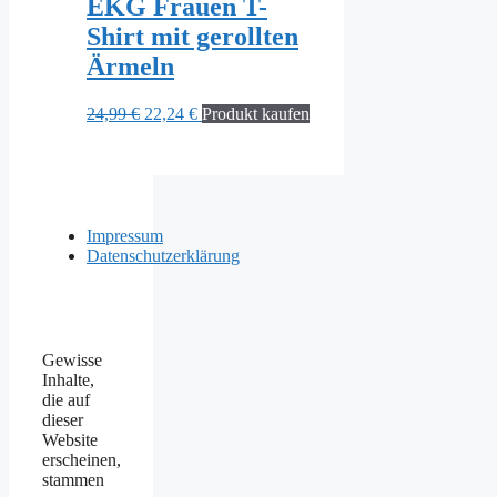
EKG Frauen T-
Shirt mit gerollten
Ärmeln
Ursprünglicher
Aktueller
24,99
€
22,24
€
Produkt kaufen
Preis
Preis
war:
ist:
24,99 €
22,24 €.
Impressum
Datenschutzerklärung
Gewisse
Inhalte,
die auf
dieser
Website
erscheinen,
stammen