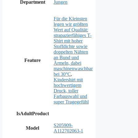
Department
Jungen
Für die Kleinsten
legen wir größten
Wert auf Qualität:
strapazierfähiges T-
Shirt mit hoher
Stoffdichte sowie
doppelten Nähten
an Bund und
Feature
Ärmeln, dabei
maschinenwaschbar
bei 30°C
,
Kindershirt mit
hochwertigem
Druck, toller
Farbauswahl und
super Tragegefühl
IsAdultProduct
S205909-
Model
A112702063-1