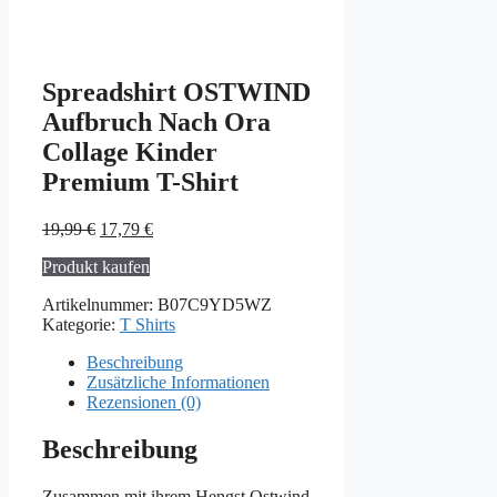
Spreadshirt OSTWIND
Aufbruch Nach Ora
Collage Kinder
Premium T-Shirt
Ursprünglicher
Aktueller
19,99
€
17,79
€
Preis
Preis
Produkt kaufen
war:
ist:
19,99 €
17,79 €.
Artikelnummer:
B07C9YD5WZ
Kategorie:
T Shirts
Beschreibung
Zusätzliche Informationen
Rezensionen (0)
Beschreibung
Zusammen mit ihrem Hengst Ostwind