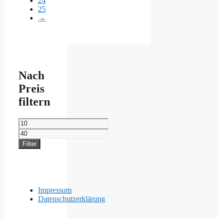
24
25
→
Nach
Preis
filtern
Min.
Preis
Max.
Preis
Filter
Impressum
Datenschutzerklärung