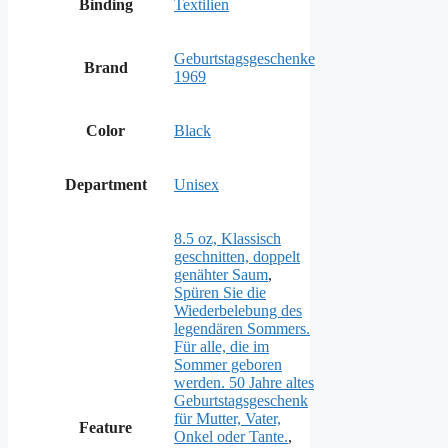
Binding
Textilien
Geburtstagsgeschenke
Brand
1969
Color
Black
Department
Unisex
8.5 oz, Klassisch
geschnitten, doppelt
genähter Saum
,
Spüren Sie die
Wiederbelebung des
legendären Sommers.
Für alle, die im
Sommer geboren
werden. 50 Jahre altes
Geburtstagsgeschenk
für Mutter, Vater,
Feature
Onkel oder Tante.
,