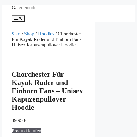
Zum
Galeriemode
Inhalt
springen
Menü
Start
/
Shop
/
Hoodies
/ Chorchester
Für Kayak Ruder und Einhorn Fans –
Unisex Kapuzenpullover Hoodie
Chorchester Für
Kayak Ruder und
Einhorn Fans – Unisex
Kapuzenpullover
Hoodie
39,95
€
Produkt kaufen