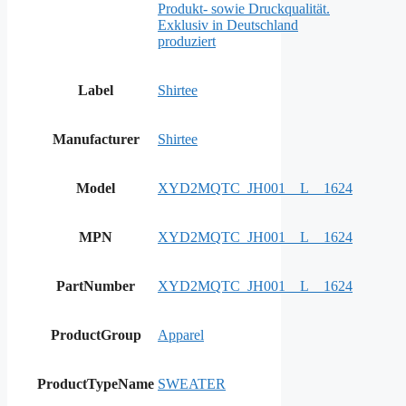
Produkt- sowie Druckqualität.
Exklusiv in Deutschland
produziert
Label
Shirtee
Manufacturer
Shirtee
Model
XYD2MQTC_JH001__L__1624
MPN
XYD2MQTC_JH001__L__1624
PartNumber
XYD2MQTC_JH001__L__1624
ProductGroup
Apparel
ProductTypeName
SWEATER