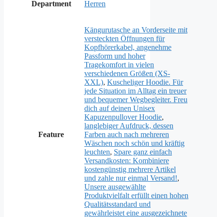
Department
Herren
Kängurutasche an Vorderseite mit
versteckten Öffnungen für
Kopfhörerkabel, angenehme
Passform und hoher
Tragekomfort in vielen
verschiedenen Größen (XS-
XXL)
,
Kuscheliger Hoodie. Für
jede Situation im Alltag ein treuer
und bequemer Wegbegleiter. Freu
dich auf deinen Unisex
Kapuzenpullover Hoodie
,
langlebiger Aufdruck, dessen
Feature
Farben auch nach mehreren
Wäschen noch schön und kräftig
leuchten
,
Spare ganz einfach
Versandkosten: Kombiniere
kostengünstig mehrere Artikel
und zahle nur einmal Versand!
,
Unsere ausgewählte
Produktvielfalt erfüllt einen hohen
Qualitätsstandard und
gewährleistet eine ausgezeichnete