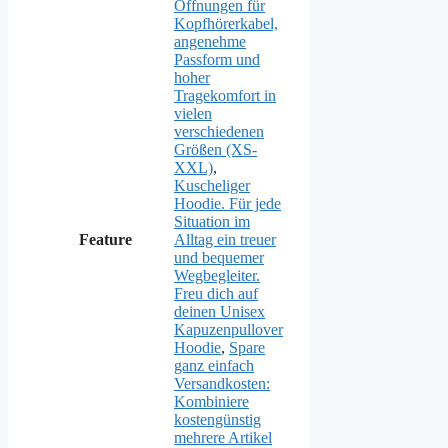
Öffnungen für
Kopfhörerkabel,
angenehme
Passform und
hoher
Tragekomfort in
vielen
verschiedenen
Größen (XS-
XXL)
,
Kuscheliger
Hoodie. Für jede
Situation im
Feature
Alltag ein treuer
und bequemer
Wegbegleiter.
Freu dich auf
deinen Unisex
Kapuzenpullover
Hoodie
,
Spare
ganz einfach
Versandkosten:
Kombiniere
kostengünstig
mehrere Artikel