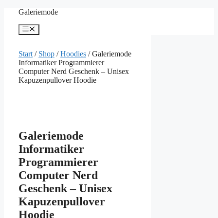
Zum
Galeriemode
Inhalt
springen
Menü
Start
/
Shop
/
Hoodies
/ Galeriemode
Informatiker Programmierer
Computer Nerd Geschenk – Unisex
Kapuzenpullover Hoodie
Galeriemode
Informatiker
Programmierer
Computer Nerd
Geschenk – Unisex
Kapuzenpullover
Hoodie