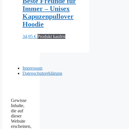
Beste Freunde für
Immer – Unisex
Kapuzenpullover
Hoodie
34,95
€
Produkt kaufen
Impressum
Datenschutzerklärung
Gewisse
Inhalte,
die auf
dieser
Website
erscheinen,