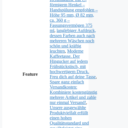
förmigem Henkel –
Handspülung empfohlen –
Höhe 95 mm, Ø 82 mm,
ca. 360 g –
Fassungsvermögen 375
ml
,
langlebiger Aufdruck,
dessen Farben auch nach
mehreren Wäschen noch
schön und kräftig
leuchten
,
Moderne
Kaffeetasse. Der
Hingucker auf jedem
Frühstückstisch, mit
hochwertigem Druck.
Feature
Freu dich auf deine Tasse
,
Spare ganz einfach
Versandkosten:
Kombiniere kostengünstig
mehrere Artikel und zahle
nur einmal Versand!
,
Unsere ausgewählte
Produktvielfalt erfüllt
einen hohen
Qualitätsstandard und