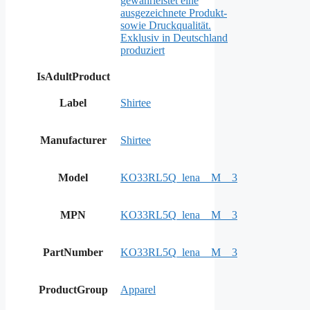
gewährleistet eine
ausgezeichnete Produkt-
sowie Druckqualität.
Exklusiv in Deutschland
produziert
IsAdultProduct
Label
Shirtee
Manufacturer
Shirtee
Model
KO33RL5Q_lena__M__3
MPN
KO33RL5Q_lena__M__3
PartNumber
KO33RL5Q_lena__M__3
ProductGroup
Apparel