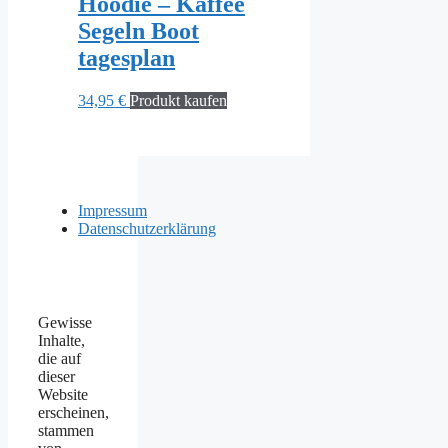
Hoodie – Kaffee
Segeln Boot
tagesplan
34,95
€
Produkt kaufen
Impressum
Datenschutzerklärung
Gewisse
Inhalte,
die auf
dieser
Website
erscheinen,
stammen