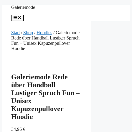
Zum
Galeriemode
Inhalt
springen
Menü
Start
/
Shop
/
Hoodies
/ Galeriemode
Rede über Handball Lustiger Spruch
Fun – Unisex Kapuzenpullover
Hoodie
Galeriemode Rede
über Handball
Lustiger Spruch Fun –
Unisex
Kapuzenpullover
Hoodie
34,95
€