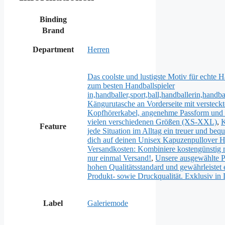
Binding
Brand
Department
Herren
Das coolste und lustigste Motiv für echte H
zum besten Handballspieler
in,handballer,sport,ball,handballerin,handbal
Kängurutasche an Vorderseite mit versteck
Kopfhörerkabel, angenehme Passform und 
vielen verschiedenen Größen (XS-XXL)
,
K
Feature
jede Situation im Alltag ein treuer und be
dich auf deinen Unisex Kapuzenpullover 
Versandkosten: Kombiniere kostengünstig m
nur einmal Versand!
,
Unsere ausgewählte Pro
hohen Qualitätsstandard und gewährleistet 
Produkt- sowie Druckqualität. Exklusiv in 
Label
Galeriemode