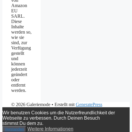
von
Amazon
EU
SARL.
Diese
Inhalte
werden so,
wie sie
sind, zur
Verfügung
gestellt
und
können
jederzeit
geändert
oder
entfernt
werden.
© 2026 Galeriemode
• Erstellt mit
GeneratePress
Wir benutzen Cookies um die Nutzerfreundlichkeit der
Webseite zu verbessen. Durch Deinen Besuch
stimmst Du dem zu.
Weitere Informationen
Verstanden