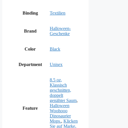
Binding
Textilien
Halloween-
Brand
Geschenke
Color
Black
Department
Unisex
8.5 oz,
Klassisch
geschnitten,
doppelt
genähter Saum
,
Halloween
Feature
Woohooo
Dinosaurier
Mops.
,
Klicken
Sie auf Marke,