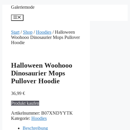
Zum
Galeriemode
Inhalt
springen
Menü
Start
/
Shop
/
Hoodies
/ Halloween
Woohooo Dinosaurier Mops Pullover
Hoodie
Halloween Woohooo
Dinosaurier Mops
Pullover Hoodie
36,99
€
Produkt kaufen
Artikelnummer:
B07XNDYYTK
Kategorie:
Hoodies
Beschreibung