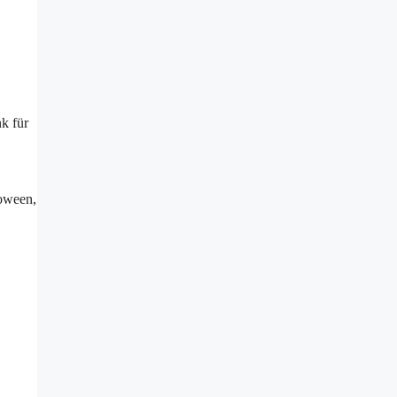
k für
loween,