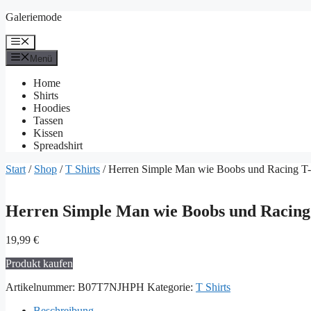
Zum
Galeriemode
Inhalt
springen
Menü
Menü
Home
Shirts
Hoodies
Tassen
Kissen
Spreadshirt
Start
/
Shop
/
T Shirts
/ Herren Simple Man wie Boobs und Racing T-
Herren Simple Man wie Boobs und Racing
19,99
€
Produkt kaufen
Artikelnummer:
B07T7NJHPH
Kategorie:
T Shirts
Beschreibung