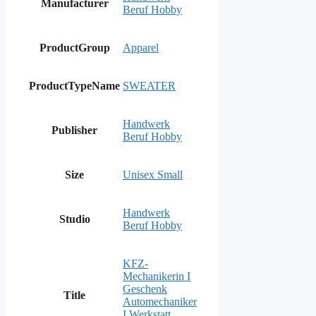
Manufacturer
Beruf Hobby
ProductGroup
Apparel
ProductTypeName
SWEATER
Handwerk
Publisher
Beruf Hobby
Size
Unisex Small
Handwerk
Studio
Beruf Hobby
KFZ-
Mechanikerin I
Geschenk
Title
Automechaniker
I Werkstatt