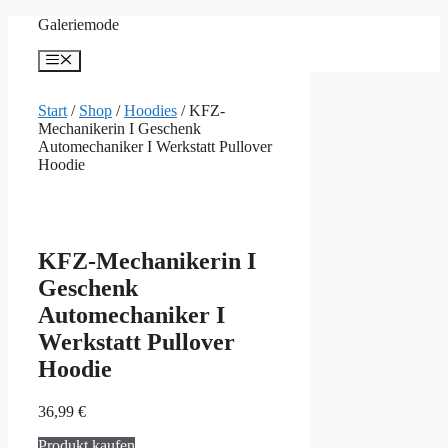
Zum
Galeriemode
Inhalt
springen
Menü
Start
/
Shop
/
Hoodies
/ KFZ-
Mechanikerin I Geschenk
Automechaniker I Werkstatt Pullover
Hoodie
KFZ-Mechanikerin I
Geschenk
Automechaniker I
Werkstatt Pullover
Hoodie
36,99
€
Produkt kaufen