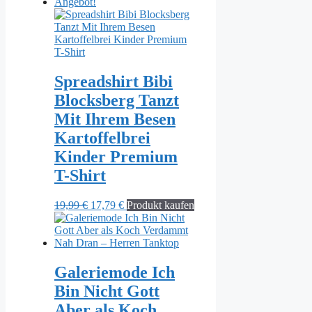
Angebot!
Spreadshirt Bibi
Blocksberg Tanzt
Mit Ihrem Besen
Kartoffelbrei
Kinder Premium
T-Shirt
Ursprünglicher
Aktueller
19,99
€
17,79
€
Produkt kaufen
Preis
Preis
war:
ist:
19,99 €
17,79 €.
Galeriemode Ich
Bin Nicht Gott
Aber als Koch