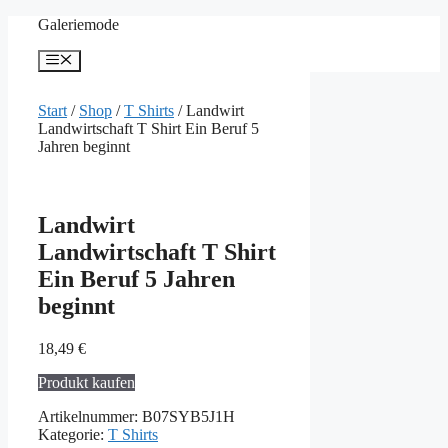
Zum
Galeriemode
Inhalt
springen
Menü
Start
/
Shop
/
T Shirts
/ Landwirt
Landwirtschaft T Shirt Ein Beruf 5
Jahren beginnt
Landwirt
Landwirtschaft T Shirt
Ein Beruf 5 Jahren
beginnt
18,49
€
Produkt kaufen
Artikelnummer:
B07SYB5J1H
Kategorie:
T Shirts