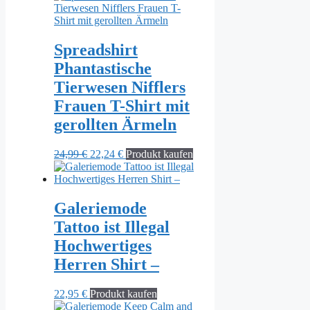
Spreadshirt
Phantastische
Tierwesen Nifflers
Frauen T-Shirt mit
gerollten Ärmeln
Ursprünglicher
Aktueller
24,99
€
22,24
€
Produkt kaufen
Preis
Preis
war:
ist:
24,99 €
22,24 €.
Galeriemode
Tattoo ist Illegal
Hochwertiges
Herren Shirt –
22,95
€
Produkt kaufen