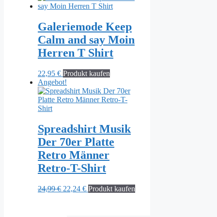
Galeriemode Keep
Calm and say Moin
Herren T Shirt
22,95
€
Produkt kaufen
Angebot!
Spreadshirt Musik
Der 70er Platte
Retro Männer
Retro-T-Shirt
Ursprünglicher
Aktueller
24,99
€
22,24
€
Produkt kaufen
Preis
Preis
war:
ist:
24,99 €
22,24 €.