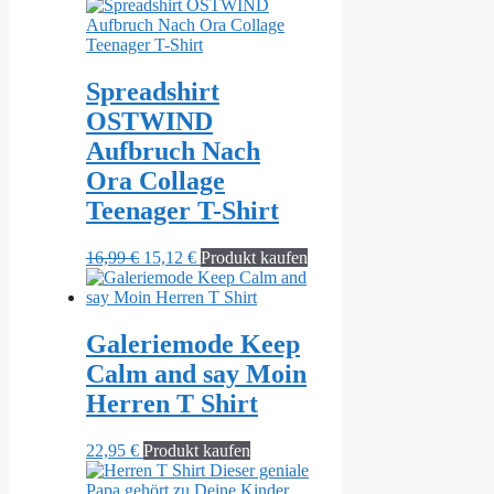
Spreadshirt
OSTWIND
Aufbruch Nach
Ora Collage
Teenager T-Shirt
Ursprünglicher
Aktueller
16,99
€
15,12
€
Produkt kaufen
Preis
Preis
war:
ist:
16,99 €
15,12 €.
Galeriemode Keep
Calm and say Moin
Herren T Shirt
22,95
€
Produkt kaufen