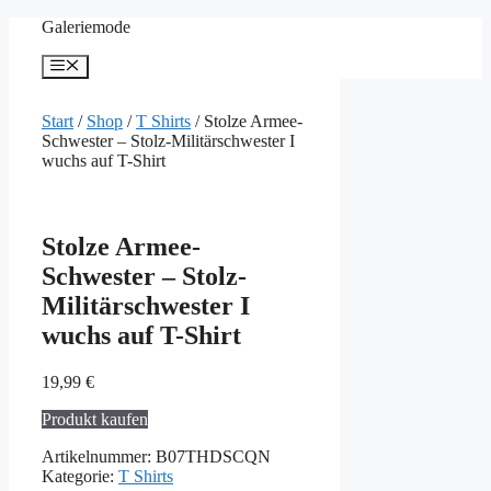
Zum
Galeriemode
Inhalt
springen
Menü
Start
/
Shop
/
T Shirts
/ Stolze Armee-
Schwester – Stolz-Militärschwester I
wuchs auf T-Shirt
Stolze Armee-
Schwester – Stolz-
Militärschwester I
wuchs auf T-Shirt
19,99
€
Produkt kaufen
Artikelnummer:
B07THDSCQN
Kategorie:
T Shirts