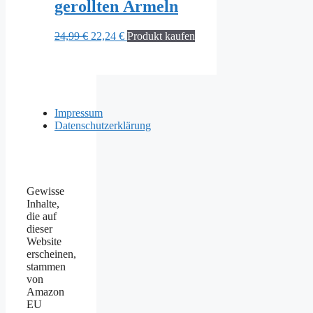
gerollten Ärmeln
Ursprünglicher
Aktueller
24,99
€
22,24
€
Produkt kaufen
Preis
Preis
war:
ist:
24,99 €
22,24 €.
Impressum
Datenschutzerklärung
Gewisse
Inhalte,
die auf
dieser
Website
erscheinen,
stammen
von
Amazon
EU