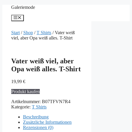
Zum
Galeriemode
Inhalt
springen
Menü
Start
/
Shop
/
T Shirts
/ Vater weiß
viel, aber Opa weiß alles. T-Shirt
Vater weiß viel, aber
Opa weiß alles. T-Shirt
19,99
€
Produkt kaufen
Artikelnummer:
B07TFVN7R4
Kategorie:
T Shirts
Beschreibung
Zusätzliche Informationen
Rezensionen (0)