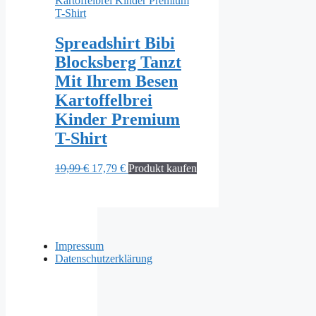
Spreadshirt Bibi
Blocksberg Tanzt
Mit Ihrem Besen
Kartoffelbrei
Kinder Premium
T-Shirt
Ursprünglicher
Aktueller
19,99
€
17,79
€
Produkt kaufen
Preis
Preis
war:
ist:
19,99 €
17,79 €.
Impressum
Datenschutzerklärung