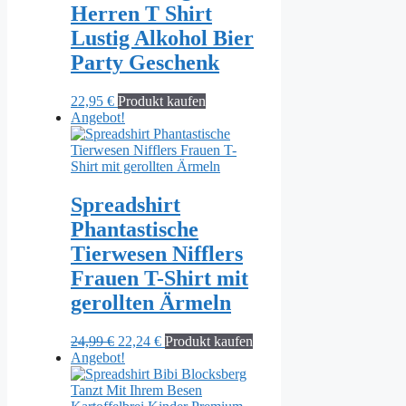
Herren T Shirt
Lustig Alkohol Bier
Party Geschenk
22,95
€
Produkt kaufen
Angebot!
Spreadshirt
Phantastische
Tierwesen Nifflers
Frauen T-Shirt mit
gerollten Ärmeln
Ursprünglicher
Aktueller
24,99
€
22,24
€
Produkt kaufen
Preis
Preis
Angebot!
war:
ist:
24,99 €
22,24 €.