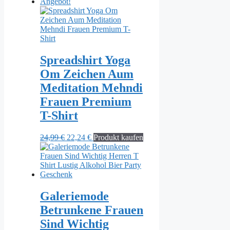
Angebot!
Spreadshirt Yoga
Om Zeichen Aum
Meditation Mehndi
Frauen Premium
T-Shirt
Ursprünglicher
Aktueller
24,99
€
22,24
€
Produkt kaufen
Preis
Preis
war:
ist:
24,99 €
22,24 €.
Galeriemode
Betrunkene Frauen
Sind Wichtig