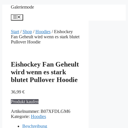
Zum
Galeriemode
Inhalt
springen
Menü
Start
/
Shop
/
Hoodies
/ Eishockey
Fan Geheult wird wenn es stark blutet
Pullover Hoodie
Eishockey Fan Geheult
wird wenn es stark
blutet Pullover Hoodie
36,99
€
Produkt kaufen
Artikelnummer:
B07XFDLGM6
Kategorie:
Hoodies
Beschreibung