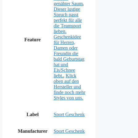
genähter Saum
,
Dieser lustige
Spruch passt
perfekt für alle
die Teamsport
lieben.
Geschenkidee
Feature
für Herren,
Damen oder
Freundin die
bald Geburtstag
hat und
Eis/Schnee
liebt.
,
Klick
oben auf den
Hersteller und
finde noch mehr
Styles von uns.
Label
Sport Geschenk
Manufacturer
Sport Geschenk