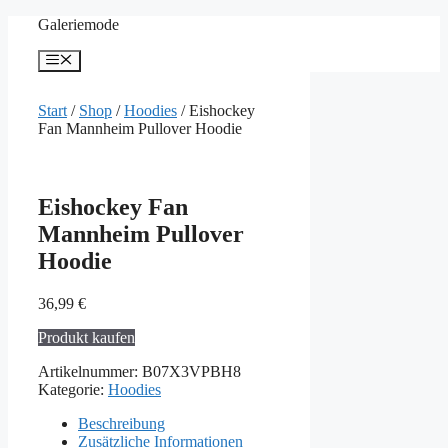
Zum
Galeriemode
Inhalt
springen
Menü
Start
/
Shop
/
Hoodies
/ Eishockey
Fan Mannheim Pullover Hoodie
Eishockey Fan
Mannheim Pullover
Hoodie
36,99
€
Produkt kaufen
Artikelnummer:
B07X3VPBH8
Kategorie:
Hoodies
Beschreibung
Zusätzliche Informationen