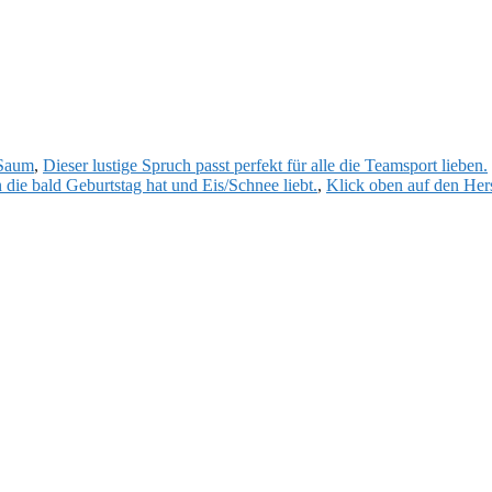
 Saum
,
Dieser lustige Spruch passt perfekt für alle die Teamsport lieben.
ie bald Geburtstag hat und Eis/Schnee liebt.
,
Klick oben auf den Hers