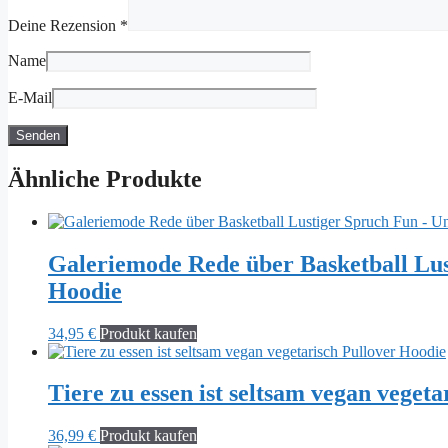
Deine Rezension
*
Name
E-Mail
Ähnliche Produkte
Galeriemode Rede über Basketball Lu
Hoodie
34,95
€
Produkt kaufen
Tiere zu essen ist seltsam vegan veget
36,99
€
Produkt kaufen