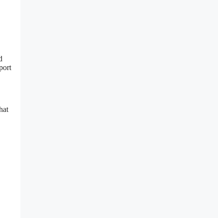
d
port
hat