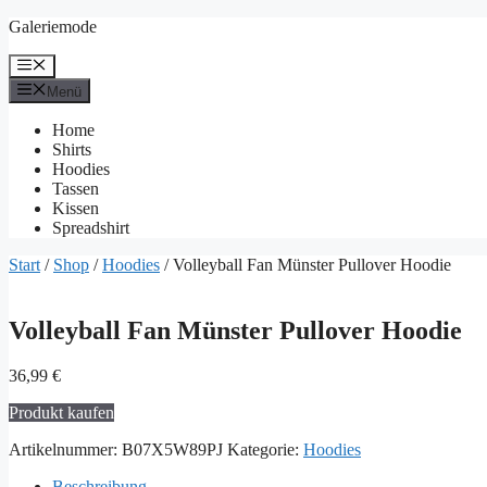
Zum
Galeriemode
Inhalt
springen
Menü
Menü
Home
Shirts
Hoodies
Tassen
Kissen
Spreadshirt
Start
/
Shop
/
Hoodies
/ Volleyball Fan Münster Pullover Hoodie
Volleyball Fan Münster Pullover Hoodie
36,99
€
Produkt kaufen
Artikelnummer:
B07X5W89PJ
Kategorie:
Hoodies
Beschreibung